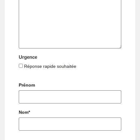
qualité, R&D, tests de
freinage, ergonomie
(sièges, matelas), ou
validation de processus
industriels.
Urgence
Réponse rapide souhaitée
Prénom
Nom*