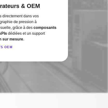
grateurs & OEM
s directement dans vos
graphie de pression à
 visuelle, grâce à des
composants
APIs
dédiées et un support
n sur mesure
.
TS OEM