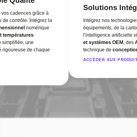
le Qualité
Solutions Inté
z vos cadences grâce à
 de contrôle. Intégrez la
Intégrez nos technologie
imensionnel
numérique
équipements, de la carto
t températures
l'intelligence artificielle
 simplifiée, une
et systèmes OEM
, des
ité rigoureuse de chaque
technique de
conceptio
ACCÉDER AUX PRODUI