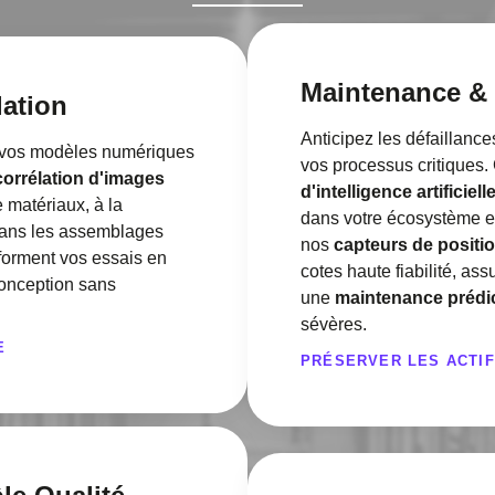
Maintenance & 
ation
Anticipez les défaillanc
ez vos modèles numériques
vos processus critiques
corrélation d'images
d'intelligence artificiell
e matériaux, à la
dans votre écosystème e
ans les assemblages
nos
capteurs de posit
forment vos essais en
cotes haute fiabilité, as
onception sans
une
maintenance prédic
sévères.
E
PRÉSERVER LES ACTI