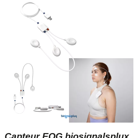
Capteur EOG biosignalsplux