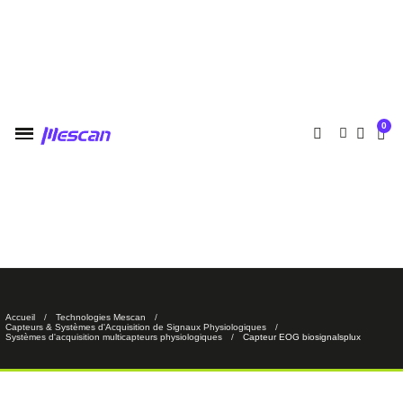
Accueil
Technologies Mescan
Capteurs & Systèmes d'Acquisition de Signaux Physiologiques
Systèmes d'acquisition multicapteurs physiologiques
Capteur EOG biosignalsplux